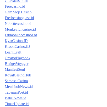
Guavacasino.id
Froecasino.id
Gam Stop Casino
Freshcasinoglass.id
Nobettercasino.id
Monkeyfuncasino.id
Libraonlinecasinos.id
KyatCasino.ID
KroonCasino.ID
LearnCraft
CreatorPlaybook
BudgetVoyager
ManifestSoul
RoyalCasinoHub
Samosa Casino
MeulabohNews.id
TabananPost.id
BabelNews.id
TimurUpdate.id