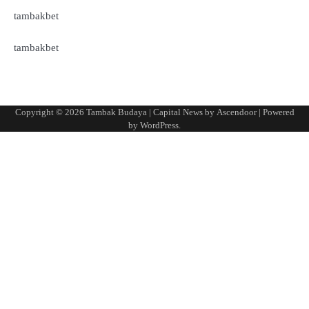
tambakbet
tambakbet
Copyright © 2026
Tambak Budaya
| Capital News by
Ascendoor
| Powered
by
WordPress
.