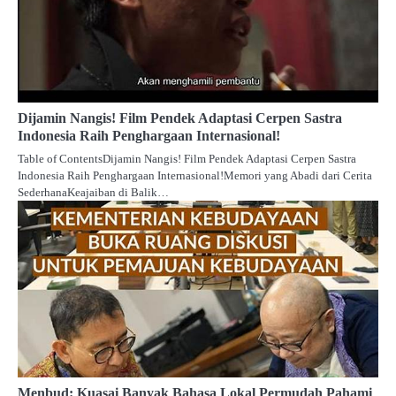
Dijamin Nangis! Film Pendek Adaptasi Cerpen Sastra
Indonesia Raih Penghargaan Internasional!
Table of ContentsDijamin Nangis! Film Pendek Adaptasi Cerpen Sastra
Indonesia Raih Penghargaan Internasional!Memori yang Abadi dari Cerita
SederhanaKeajaiban di Balik…
Menbud: Kuasai Banyak Bahasa Lokal Permudah Pahami