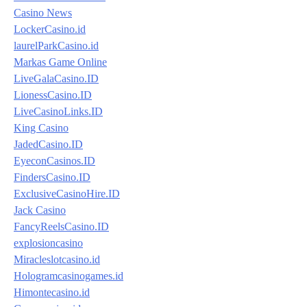
Casino News
LockerCasino.id
laurelParkCasino.id
Markas Game Online
LiveGalaCasino.ID
LionessCasino.ID
LiveCasinoLinks.ID
King Casino
JadedCasino.ID
EyeconCasinos.ID
FindersCasino.ID
ExclusiveCasinoHire.ID
Jack Casino
FancyReelsCasino.ID
explosioncasino
Miracleslotcasino.id
Hologramcasinogames.id
Himontecasino.id