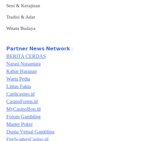
Seni & Kerajinan
Tradisi & Adat
Wisata Budaya
𝗣𝗮𝗿𝘁𝗻𝗲𝗿 𝗡𝗲𝘄𝘀 𝗡𝗲𝘁𝘄𝗼𝗿𝗸 :
BERITA CERDAS
Narasi Nusantara
Kabar Harapan
Warta Pedia
Lintas Fakta
Canlicasino.id
CasinoForms.id
MyCasinoBon.id
Forum Gambling
Master Poker
Dunia Virtual Gambling
FireScattersCasino.id