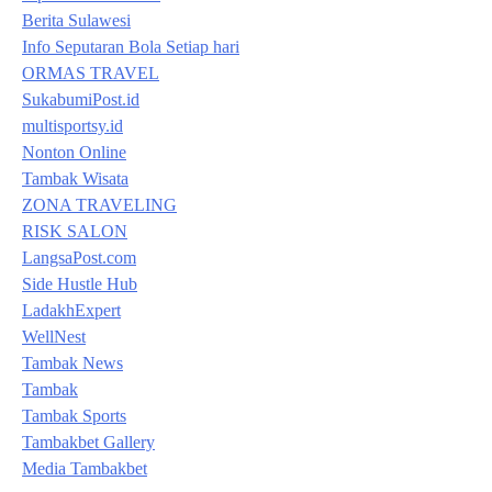
Berita Sulawesi
Info Seputaran Bola Setiap hari
ORMAS TRAVEL
SukabumiPost.id
multisportsy.id
Nonton Online
Tambak Wisata
ZONA TRAVELING
RISK SALON
LangsaPost.com
Side Hustle Hub
LadakhExpert
WellNest
Tambak News
Tambak
Tambak Sports
Tambakbet Gallery
Media Tambakbet