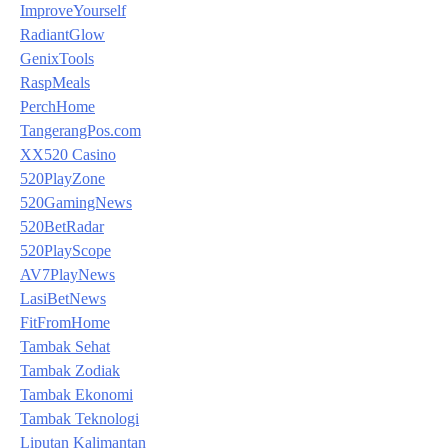
ImproveYourself
RadiantGlow
GenixTools
RaspMeals
PerchHome
TangerangPos.com
XX520 Casino
520PlayZone
520GamingNews
520BetRadar
520PlayScope
AV7PlayNews
LasiBetNews
FitFromHome
Tambak Sehat
Tambak Zodiak
Tambak Ekonomi
Tambak Teknologi
Liputan Kalimantan