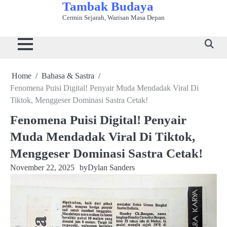
Tambak Budaya
Skip
to
Cermin Sejarah, Warisan Masa Depan
Beranda
Bahasa
Kuliner
Sejarah
Seni
Tradisi
Wisata
content
&
Tradisional
&
&
&
Budaya
Sastra
Peradaban
Kerajinan
Adat
Home
Bahasa & Sastra
Fenomena Puisi Digital! Penyair Muda Mendadak Viral Di
Tiktok, Menggeser Dominasi Sastra Cetak!
Fenomena Puisi Digital! Penyair
Muda Mendadak Viral Di Tiktok,
Menggeser Dominasi Sastra Cetak!
November 22, 2025
by
Dylan Sanders