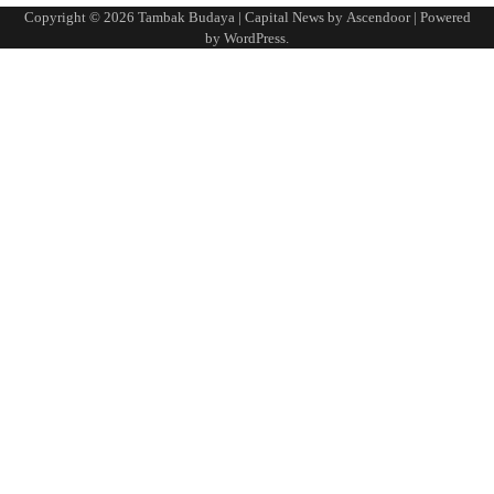
Copyright © 2026
Tambak Budaya
| Capital News by
Ascendoor
| Powered
by
WordPress
.