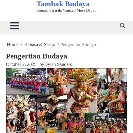
Tambak Budaya
Skip
to
Cermin Sejarah, Warisan Masa Depan
Beranda
Bahasa
Kuliner
Sejarah
Seni
Tradisi
Wisata
content
&
Tradisional
&
&
&
Budaya
Sastra
Peradaban
Kerajinan
Adat
Home
Bahasa & Sastra
Pengertian Budaya
Pengertian Budaya
October 2, 2025
by
Dylan Sanders