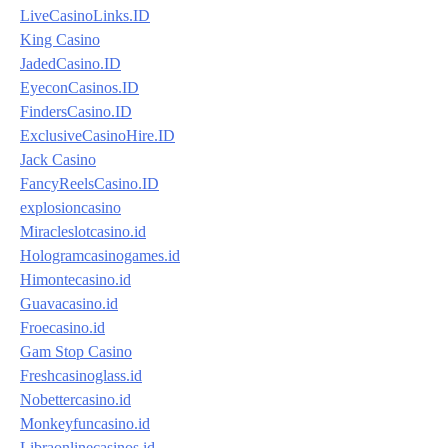
LiveCasinoLinks.ID
King Casino
JadedCasino.ID
EyeconCasinos.ID
FindersCasino.ID
ExclusiveCasinoHire.ID
Jack Casino
FancyReelsCasino.ID
explosioncasino
Miracleslotcasino.id
Hologramcasinogames.id
Himontecasino.id
Guavacasino.id
Froecasino.id
Gam Stop Casino
Freshcasinoglass.id
Nobettercasino.id
Monkeyfuncasino.id
Libraonlinecasinos.id