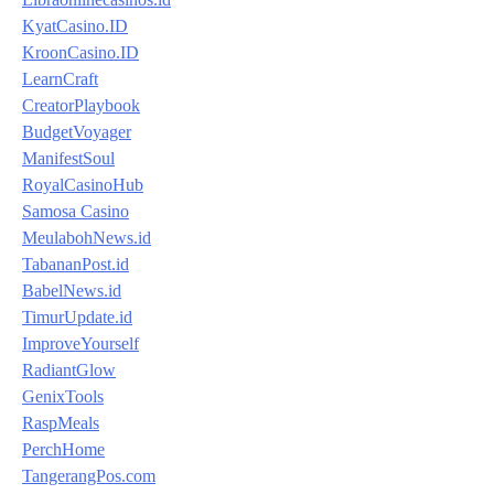
KyatCasino.ID
KroonCasino.ID
LearnCraft
CreatorPlaybook
BudgetVoyager
ManifestSoul
RoyalCasinoHub
Samosa Casino
MeulabohNews.id
TabananPost.id
BabelNews.id
TimurUpdate.id
ImproveYourself
RadiantGlow
GenixTools
RaspMeals
PerchHome
TangerangPos.com