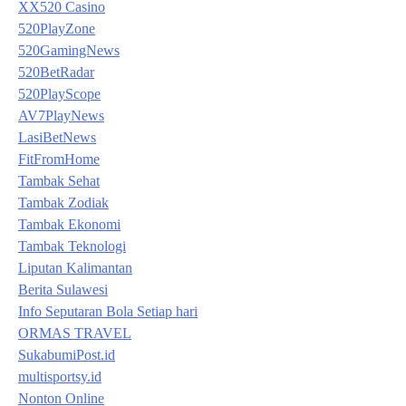
XX520 Casino
520PlayZone
520GamingNews
520BetRadar
520PlayScope
AV7PlayNews
LasiBetNews
FitFromHome
Tambak Sehat
Tambak Zodiak
Tambak Ekonomi
Tambak Teknologi
Liputan Kalimantan
Berita Sulawesi
Info Seputaran Bola Setiap hari
ORMAS TRAVEL
SukabumiPost.id
multisportsy.id
Nonton Online