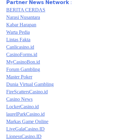
𝗣𝗮𝗿𝘁𝗻𝗲𝗿 𝗡𝗲𝘄𝘀 𝗡𝗲𝘁𝘄𝗼𝗿𝗸 :
BERITA CERDAS
Narasi Nusantara
Kabar Harapan
Warta Pedia
Lintas Fakta
Canlicasino.id
CasinoForms.id
MyCasinoBon.id
Forum Gambling
Master Poker
Dunia Virtual Gambling
FireScattersCasino.id
Casino News
LockerCasino.id
laurelParkCasino.id
Markas Game Online
LiveGalaCasino.ID
LionessCasino.ID