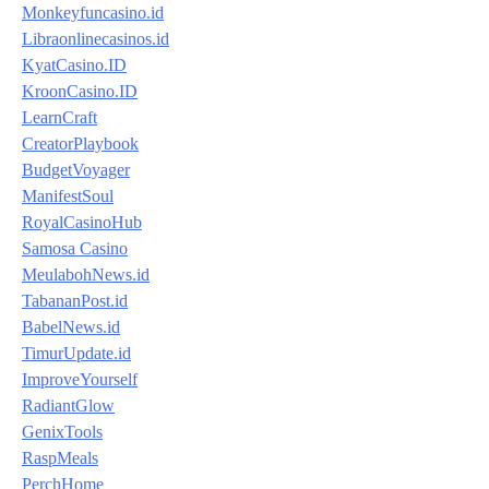
Monkeyfuncasino.id
Libraonlinecasinos.id
KyatCasino.ID
KroonCasino.ID
LearnCraft
CreatorPlaybook
BudgetVoyager
ManifestSoul
RoyalCasinoHub
Samosa Casino
MeulabohNews.id
TabananPost.id
BabelNews.id
TimurUpdate.id
ImproveYourself
RadiantGlow
GenixTools
RaspMeals
PerchHome