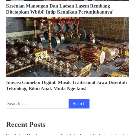
Kesenian Manongan Dan Laesan Lasem Rembang
Ditetapkan Wbtbi! Intip Keunikan Pertunjukannya!
Inovasi Gamelan Digital! Musik Tradisional Jawa Disentuh
Teknologi, Bikin Anak Muda Nge-fans!
Search
for:
Recent Posts