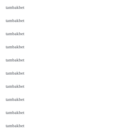
tambakbet
tambakbet
tambakbet
tambakbet
tambakbet
tambakbet
tambakbet
tambakbet
tambakbet
tambakbet