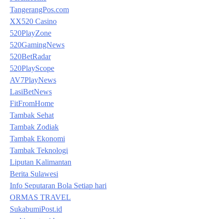
TangerangPos.com
XX520 Casino
520PlayZone
520GamingNews
520BetRadar
520PlayScope
AV7PlayNews
LasiBetNews
FitFromHome
Tambak Sehat
Tambak Zodiak
Tambak Ekonomi
Tambak Teknologi
Liputan Kalimantan
Berita Sulawesi
Info Seputaran Bola Setiap hari
ORMAS TRAVEL
SukabumiPost.id