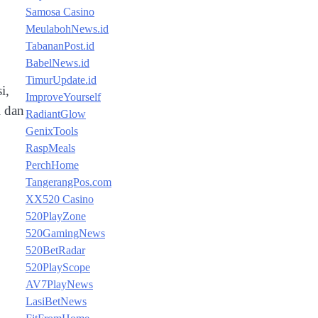
Samosa Casino
MeulabohNews.id
TabananPost.id
BabelNews.id
TimurUpdate.id
i,
ImproveYourself
i dan
RadiantGlow
GenixTools
RaspMeals
PerchHome
TangerangPos.com
XX520 Casino
520PlayZone
520GamingNews
520BetRadar
520PlayScope
AV7PlayNews
LasiBetNews