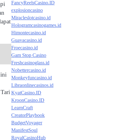
FancyReelsCasino.ID
pi
explosioncasino
an
Miracleslotcasino.id
dapat
Hologramcasinogames.id
Himontecasino.id
Guavacasino.id
Froecasino.id
Gam Stop Casino
Freshcasinoglass.id
Nobettercasino.id
ini
Monkeyfuncasino.id
Libraonlinecasinos.id
Tari
KyatCasino.ID
KroonCasino.ID
LearnCraft
CreatorPlaybook
BudgetVoyager
ManifestSoul
RoyalCasinoHub