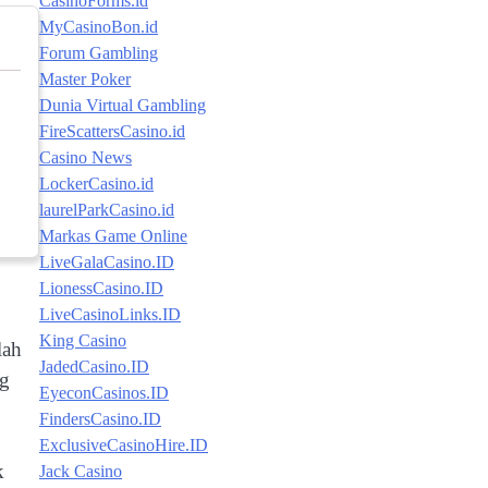
CasinoForms.id
MyCasinoBon.id
Forum Gambling
Master Poker
Dunia Virtual Gambling
FireScattersCasino.id
Casino News
LockerCasino.id
laurelParkCasino.id
Markas Game Online
LiveGalaCasino.ID
LionessCasino.ID
LiveCasinoLinks.ID
King Casino
lah
JadedCasino.ID
ng
EyeconCasinos.ID
FindersCasino.ID
ExclusiveCasinoHire.ID
k
Jack Casino