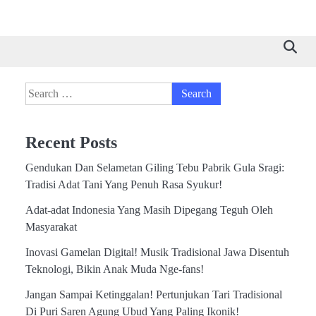
Beranda
Bahasa
Kuliner
Sejarah
Seni
Tradisi
Wisa
&
Tradisional
&
&
&
Buda
Sastra
Peradaban
Kerajinan
Adat
Search
for:
Recent Posts
Gendukan Dan Selametan Giling Tebu Pabrik Gula Sragi:
Tradisi Adat Tani Yang Penuh Rasa Syukur!
Adat-adat Indonesia Yang Masih Dipegang Teguh Oleh
Masyarakat
Inovasi Gamelan Digital! Musik Tradisional Jawa Disentuh
Teknologi, Bikin Anak Muda Nge-fans!
Jangan Sampai Ketinggalan! Pertunjukan Tari Tradisional
Di Puri Saren Agung Ubud Yang Paling Ikonik!