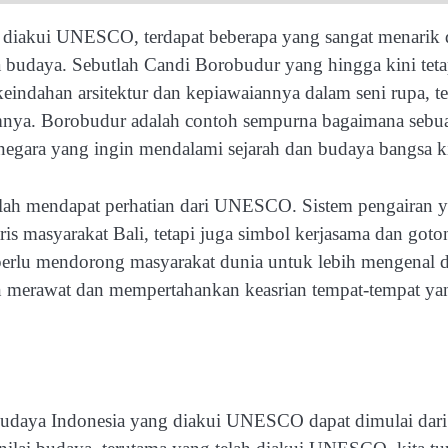
g diakui UNESCO, terdapat beberapa yang sangat menarik
ata budaya. Sebutlah Candi Borobudur yang hingga kini tet
keindahan arsitektur dan kepiawaiannya dalam seni rupa, te
lamnya. Borobudur adalah contoh sempurna bagaimana sebu
egara yang ingin mendalami sejarah dan budaya bangsa ki
 telah mendapat perhatian dari UNESCO. Sistem pengairan 
ris masyarakat Bali, tetapi juga simbol kerjasama dan goto
 perlu mendorong masyarakat dunia untuk lebih mengenal 
gan merawat dan mempertahankan keasrian tempat-tempat ya
daya Indonesia yang diakui UNESCO dapat dimulai dari 