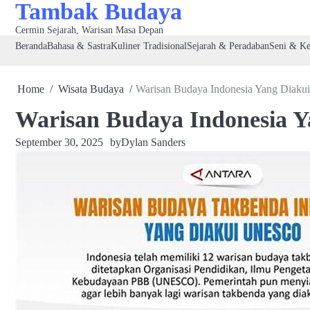
Tambak Budaya
Skip
to
Cermin Sejarah, Warisan Masa Depan
content
Beranda
Bahasa & Sastra
Kuliner Tradisional
Sejarah & Peradaban
Seni & Ke
Home
Wisata Budaya
Warisan Budaya Indonesia Yang Diaku
Warisan Budaya Indonesia Y
September 30, 2025
by
Dylan Sanders