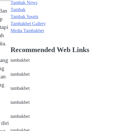
Tambak News
Tambak
 dan
Tambak Sports
ap
Tambakbet Gallery
tapi
Media Tambakbet
ah
ta.
Recommended Web Links
yang
tambakbet
ng
tambakbet
dan
ng
tambakbet
tambakbet
tambakbet
diri
tambakbet