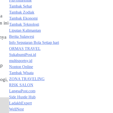
FitFromHome
Tambak Sehat
Tambak Zodiak
ya
Tambak Ekonomi
n ini
Tambak Teknologi
Liputan Kalimantan
anya
Berita Sulawesi
Info Seputaran Bola Setiap hari
ORMAS TRAVEL
SukabumiPost.id
multisportsy.id
ap
Nonton Online
n
Tambak Wisata
ZONA TRAVELING
ogi,
RISK SALON
LangsaPost.com
Side Hustle Hub
LadakhExpert
WellNest