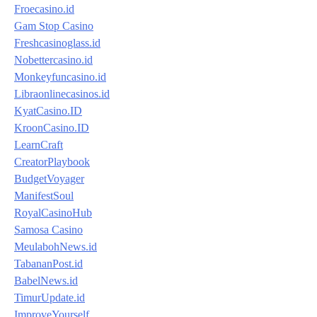
Froecasino.id
Gam Stop Casino
Freshcasinoglass.id
Nobettercasino.id
Monkeyfuncasino.id
Libraonlinecasinos.id
KyatCasino.ID
KroonCasino.ID
LearnCraft
CreatorPlaybook
BudgetVoyager
ManifestSoul
RoyalCasinoHub
Samosa Casino
MeulabohNews.id
TabananPost.id
BabelNews.id
TimurUpdate.id
ImproveYourself