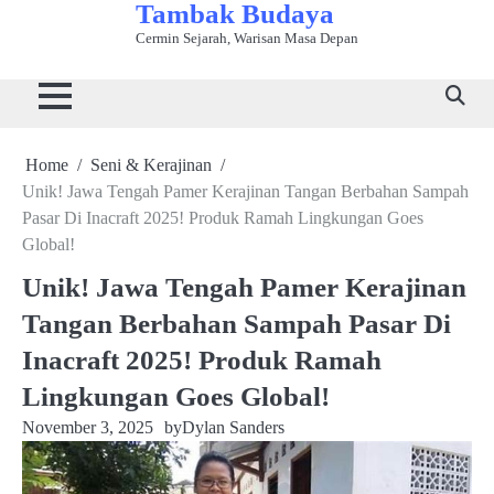
Tambak Budaya
Skip
to
Cermin Sejarah, Warisan Masa Depan
Beranda
Bahasa
Kuliner
Sejarah
Seni
Tradisi
Wisata
content
&
Tradisional
&
&
&
Budaya
Sastra
Peradaban
Kerajinan
Adat
Home
Seni & Kerajinan
Unik! Jawa Tengah Pamer Kerajinan Tangan Berbahan Sampah
Pasar Di Inacraft 2025! Produk Ramah Lingkungan Goes
Global!
Unik! Jawa Tengah Pamer Kerajinan
Tangan Berbahan Sampah Pasar Di
Inacraft 2025! Produk Ramah
Lingkungan Goes Global!
November 3, 2025
by
Dylan Sanders