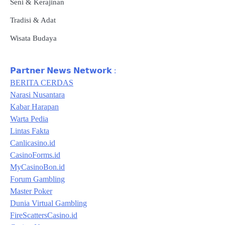
Seni & Kerajinan
Tradisi & Adat
Wisata Budaya
𝗣𝗮𝗿𝘁𝗻𝗲𝗿 𝗡𝗲𝘄𝘀 𝗡𝗲𝘁𝘄𝗼𝗿𝗸 :
BERITA CERDAS
Narasi Nusantara
Kabar Harapan
Warta Pedia
Lintas Fakta
Canlicasino.id
CasinoForms.id
MyCasinoBon.id
Forum Gambling
Master Poker
Dunia Virtual Gambling
FireScattersCasino.id