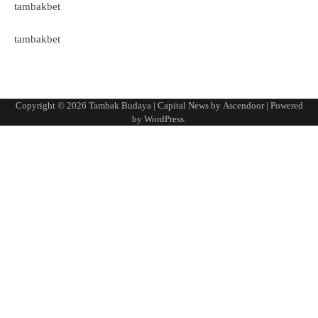
tambakbet
tambakbet
Copyright © 2026
Tambak Budaya
| Capital News by
Ascendoor
| Powered
by
WordPress
.