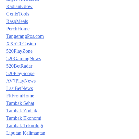
RadiantGlow
GenixTools
RaspMeals
PerchHome
TangerangPos.com
XX520 Casino
520PlayZone
520GamingNews
520BetRadar
520PlayScope
AV7PlayNews
LasiBetNews
FitFromHome
Tambak Sehat
Tambak Zodiak
Tambak Ekonomi
Tambak Teknologi
Liputan Kalimantan