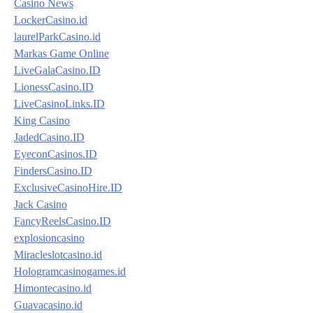
Casino News
LockerCasino.id
laurelParkCasino.id
Markas Game Online
LiveGalaCasino.ID
LionessCasino.ID
LiveCasinoLinks.ID
King Casino
JadedCasino.ID
EyeconCasinos.ID
FindersCasino.ID
ExclusiveCasinoHire.ID
Jack Casino
FancyReelsCasino.ID
explosioncasino
Miracleslotcasino.id
Hologramcasinogames.id
Himontecasino.id
Guavacasino.id