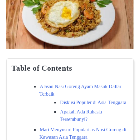
Table of Contents
Alasan Nasi Goreng Ayam Masuk Daftar
Terbaik
Diskusi Populer di Asia Tenggara
Apakah Ada Rahasia
Tersembunyi?
Mari Menyusuri Popularitas Nasi Goreng di
Kawasan Asia Tenggara