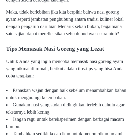
Maka, tidak berlebihan jika kita berpikir bahwa nasi goreng
ayam seperti jembatan penghubung antara tradisi kuliner lokal
dengan pengaruh dari luar. Menarik sekali bukan, bagaimana
satu sajian dapat merefleksikan sebuah budaya secara utuh?
Tips Memasak Nasi Goreng yang Lezat
Untuk Anda yang ingin mencoba memasak nasi goreng ayam
yang nikmat di rumah, berikut adalah tips-tips yang bisa Anda
coba terapkan:
Panaskan wajan dengan baik sebelum menambahkan bahan
untuk mengurangi kelembaban.
Gunakan nasi yang sudah didinginkan terlebih dahulu agar
teksturnya lebih kering.
Jangan ragu untuk bereksperimen dengan berbagai macam
bumbu.
Tambahkan sedikit kecap ikan untuk menonjolkan umami.