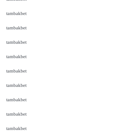
tambakbet
tambakbet
tambakbet
tambakbet
tambakbet
tambakbet
tambakbet
tambakbet
tambakbet