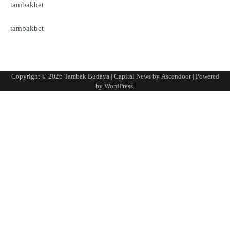
tambakbet
tambakbet
Copyright © 2026
Tambak Budaya
| Capital News by
Ascendoor
| Powered
by
WordPress
.