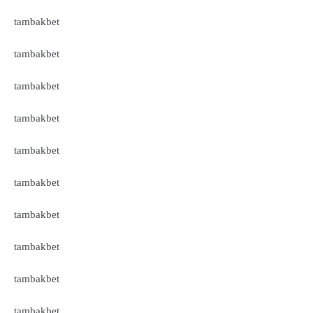
tambakbet
tambakbet
tambakbet
tambakbet
tambakbet
tambakbet
tambakbet
tambakbet
tambakbet
tambakbet