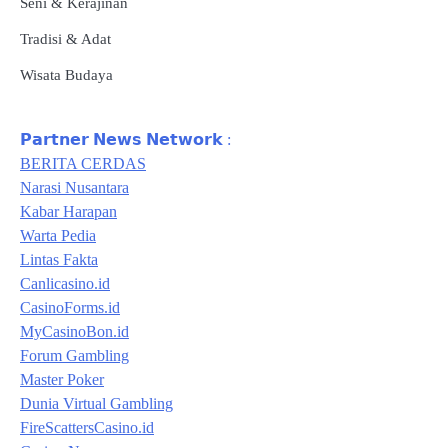
Seni & Kerajinan
Tradisi & Adat
Wisata Budaya
𝗣𝗮𝗿𝘁𝗻𝗲𝗿 𝗡𝗲𝘄𝘀 𝗡𝗲𝘁𝘄𝗼𝗿𝗸 :
BERITA CERDAS
Narasi Nusantara
Kabar Harapan
Warta Pedia
Lintas Fakta
Canlicasino.id
CasinoForms.id
MyCasinoBon.id
Forum Gambling
Master Poker
Dunia Virtual Gambling
FireScattersCasino.id