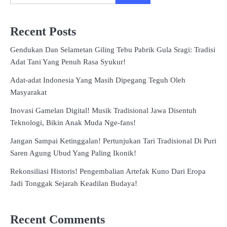
for:
Recent Posts
Gendukan Dan Selametan Giling Tebu Pabrik Gula Sragi: Tradisi
Adat Tani Yang Penuh Rasa Syukur!
Adat-adat Indonesia Yang Masih Dipegang Teguh Oleh
Masyarakat
Inovasi Gamelan Digital! Musik Tradisional Jawa Disentuh
Teknologi, Bikin Anak Muda Nge-fans!
Jangan Sampai Ketinggalan! Pertunjukan Tari Tradisional Di Puri
Saren Agung Ubud Yang Paling Ikonik!
Rekonsiliasi Historis! Pengembalian Artefak Kuno Dari Eropa
Jadi Tonggak Sejarah Keadilan Budaya!
Recent Comments