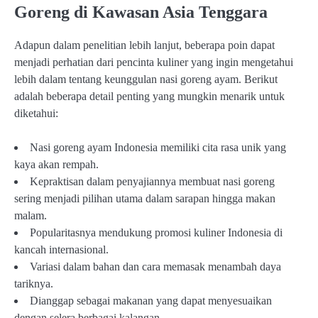
Goreng di Kawasan Asia Tenggara
Adapun dalam penelitian lebih lanjut, beberapa poin dapat
menjadi perhatian dari pencinta kuliner yang ingin mengetahui
lebih dalam tentang keunggulan nasi goreng ayam. Berikut
adalah beberapa detail penting yang mungkin menarik untuk
diketahui:
Nasi goreng ayam Indonesia memiliki cita rasa unik yang
kaya akan rempah.
Kepraktisan dalam penyajiannya membuat nasi goreng
sering menjadi pilihan utama dalam sarapan hingga makan
malam.
Popularitasnya mendukung promosi kuliner Indonesia di
kancah internasional.
Variasi dalam bahan dan cara memasak menambah daya
tariknya.
Dianggap sebagai makanan yang dapat menyesuaikan
dengan selera berbagai kalangan.