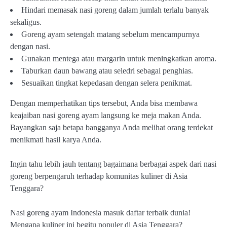
Hindari memasak nasi goreng dalam jumlah terlalu banyak
sekaligus.
Goreng ayam setengah matang sebelum mencampurnya
dengan nasi.
Gunakan mentega atau margarin untuk meningkatkan aroma.
Taburkan daun bawang atau seledri sebagai penghias.
Sesuaikan tingkat kepedasan dengan selera penikmat.
Dengan memperhatikan tips tersebut, Anda bisa membawa
keajaiban nasi goreng ayam langsung ke meja makan Anda.
Bayangkan saja betapa bangganya Anda melihat orang terdekat
menikmati hasil karya Anda.
Ingin tahu lebih jauh tentang bagaimana berbagai aspek dari nasi
goreng berpengaruh terhadap komunitas kuliner di Asia
Tenggara?
Nasi goreng ayam Indonesia masuk daftar terbaik dunia!
Mengapa kuliner ini begitu populer di Asia Tenggara?