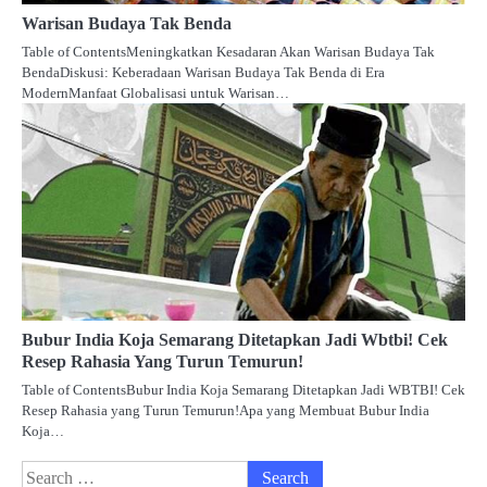
Warisan Budaya Tak Benda
Table of ContentsMeningkatkan Kesadaran Akan Warisan Budaya Tak
BendaDiskusi: Keberadaan Warisan Budaya Tak Benda di Era
ModernManfaat Globalisasi untuk Warisan…
Bubur India Koja Semarang Ditetapkan Jadi Wbtbi! Cek
Resep Rahasia Yang Turun Temurun!
Table of ContentsBubur India Koja Semarang Ditetapkan Jadi WBTBI! Cek
Resep Rahasia yang Turun Temurun!Apa yang Membuat Bubur India
Koja…
Search