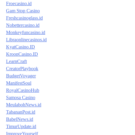
Froecasino.id
Gam Stop Casino
Freshcasinoglass.id
Nobettercasino.id
Monkeyfuncasino.id
Libraonlinecasinos.id
KyatCasino.ID
KroonCasino.ID
LearnCraft
CreatorPlaybook
BudgetVoyager
ManifestSoul
RoyalCasinoHub
Samosa Casino
MeulabohNews.id
TabananPost.id
BabelNews.id
TimurUpdate.id
ImproveYourself