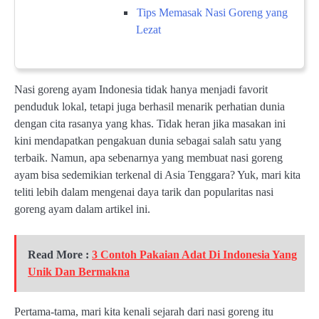
Tips Memasak Nasi Goreng yang
Lezat
Nasi goreng ayam Indonesia tidak hanya menjadi favorit
penduduk lokal, tetapi juga berhasil menarik perhatian dunia
dengan cita rasanya yang khas. Tidak heran jika masakan ini
kini mendapatkan pengakuan dunia sebagai salah satu yang
terbaik. Namun, apa sebenarnya yang membuat nasi goreng
ayam bisa sedemikian terkenal di Asia Tenggara? Yuk, mari kita
teliti lebih dalam mengenai daya tarik dan popularitas nasi
goreng ayam dalam artikel ini.
Read More :
3 Contoh Pakaian Adat Di Indonesia Yang
Unik Dan Bermakna
Pertama-tama, mari kita kenali sejarah dari nasi goreng itu