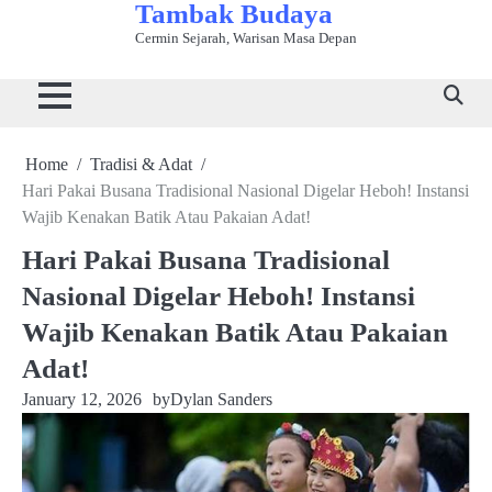
Tambak Budaya
Skip
to
Cermin Sejarah, Warisan Masa Depan
Beranda
Bahasa
Kuliner
Sejarah
Seni
Tradisi
Wisata
content
&
Tradisional
&
&
&
Budaya
Sastra
Peradaban
Kerajinan
Adat
Home
Tradisi & Adat
Hari Pakai Busana Tradisional Nasional Digelar Heboh! Instansi
Wajib Kenakan Batik Atau Pakaian Adat!
Hari Pakai Busana Tradisional
Nasional Digelar Heboh! Instansi
Wajib Kenakan Batik Atau Pakaian
Adat!
January 12, 2026
by
Dylan Sanders