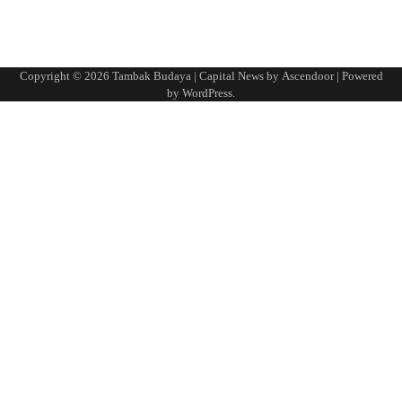
Copyright © 2026
Tambak Budaya
| Capital News by
Ascendoor
| Powered
by
WordPress
.