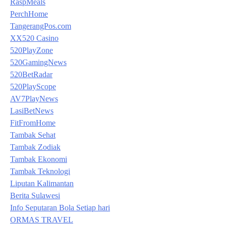
RaspMeals
PerchHome
TangerangPos.com
XX520 Casino
520PlayZone
520GamingNews
520BetRadar
520PlayScope
AV7PlayNews
LasiBetNews
FitFromHome
Tambak Sehat
Tambak Zodiak
Tambak Ekonomi
Tambak Teknologi
Liputan Kalimantan
Berita Sulawesi
Info Seputaran Bola Setiap hari
ORMAS TRAVEL