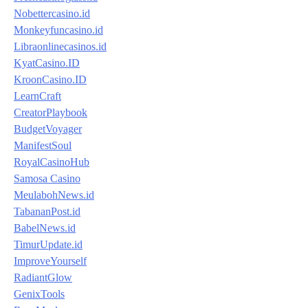
Nobettercasino.id
Monkeyfuncasino.id
Libraonlinecasinos.id
KyatCasino.ID
KroonCasino.ID
LearnCraft
CreatorPlaybook
BudgetVoyager
ManifestSoul
RoyalCasinoHub
Samosa Casino
MeulabohNews.id
TabananPost.id
BabelNews.id
TimurUpdate.id
ImproveYourself
RadiantGlow
GenixTools