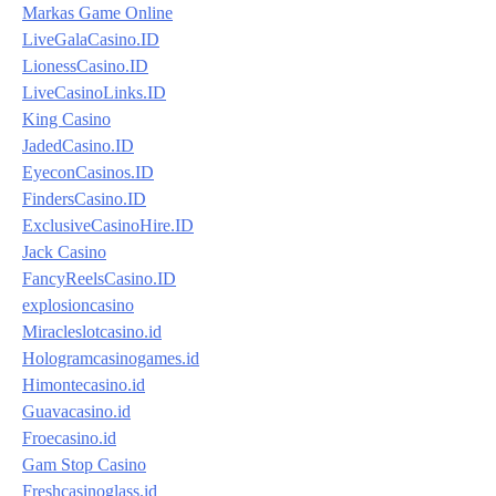
Markas Game Online
LiveGalaCasino.ID
LionessCasino.ID
LiveCasinoLinks.ID
King Casino
JadedCasino.ID
EyeconCasinos.ID
FindersCasino.ID
ExclusiveCasinoHire.ID
Jack Casino
FancyReelsCasino.ID
explosioncasino
Miracleslotcasino.id
Hologramcasinogames.id
Himontecasino.id
Guavacasino.id
Froecasino.id
Gam Stop Casino
Freshcasinoglass.id