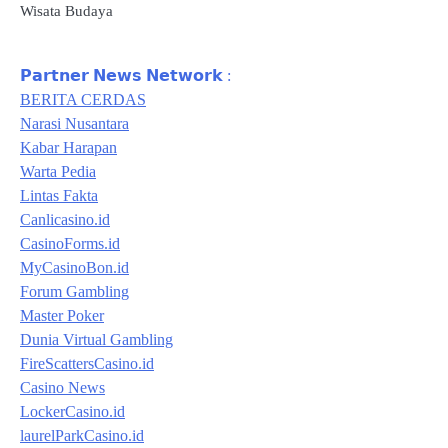
Wisata Budaya
𝗣𝗮𝗿𝘁𝗻𝗲𝗿 𝗡𝗲𝘄𝘀 𝗡𝗲𝘁𝘄𝗼𝗿𝗸 :
BERITA CERDAS
Narasi Nusantara
Kabar Harapan
Warta Pedia
Lintas Fakta
Canlicasino.id
CasinoForms.id
MyCasinoBon.id
Forum Gambling
Master Poker
Dunia Virtual Gambling
FireScattersCasino.id
Casino News
LockerCasino.id
laurelParkCasino.id