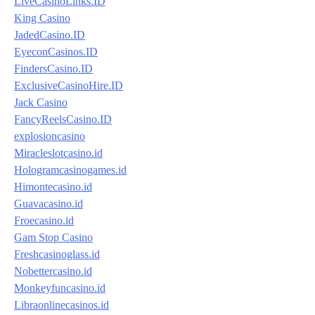
LiveCasinoLinks.ID
King Casino
JadedCasino.ID
EyeconCasinos.ID
FindersCasino.ID
ExclusiveCasinoHire.ID
Jack Casino
FancyReelsCasino.ID
explosioncasino
Miracleslotcasino.id
Hologramcasinogames.id
Himontecasino.id
Guavacasino.id
Froecasino.id
Gam Stop Casino
Freshcasinoglass.id
Nobettercasino.id
Monkeyfuncasino.id
Libraonlinecasinos.id