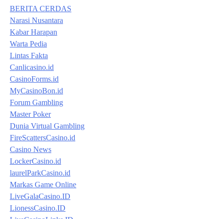
BERITA CERDAS
Narasi Nusantara
Kabar Harapan
Warta Pedia
Lintas Fakta
Canlicasino.id
CasinoForms.id
MyCasinoBon.id
Forum Gambling
Master Poker
Dunia Virtual Gambling
FireScattersCasino.id
Casino News
LockerCasino.id
laurelParkCasino.id
Markas Game Online
LiveGalaCasino.ID
LionessCasino.ID