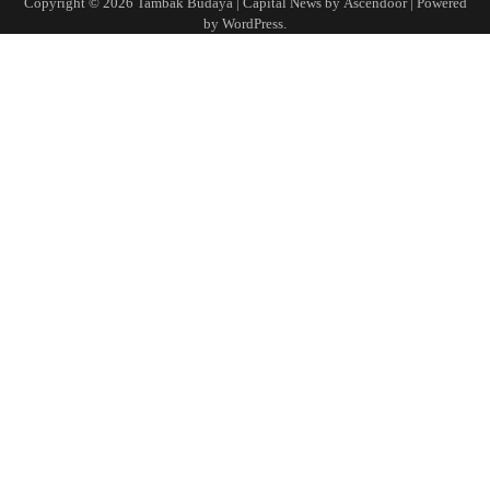
Copyright © 2026
Tambak Budaya
| Capital News by
Ascendoor
| Powered
by
WordPress
.