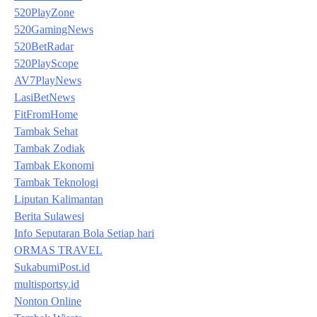
520PlayZone
520GamingNews
520BetRadar
520PlayScope
AV7PlayNews
LasiBetNews
FitFromHome
Tambak Sehat
Tambak Zodiak
Tambak Ekonomi
Tambak Teknologi
Liputan Kalimantan
Berita Sulawesi
Info Seputaran Bola Setiap hari
ORMAS TRAVEL
SukabumiPost.id
multisportsy.id
Nonton Online