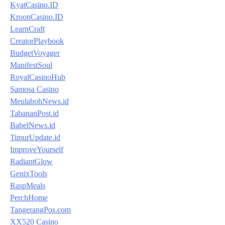
KyatCasino.ID
KroonCasino.ID
LearnCraft
CreatorPlaybook
BudgetVoyager
ManifestSoul
RoyalCasinoHub
Samosa Casino
MeulabohNews.id
TabananPost.id
BabelNews.id
TimurUpdate.id
ImproveYourself
RadiantGlow
GenixTools
RaspMeals
PerchHome
TangerangPos.com
XX520 Casino