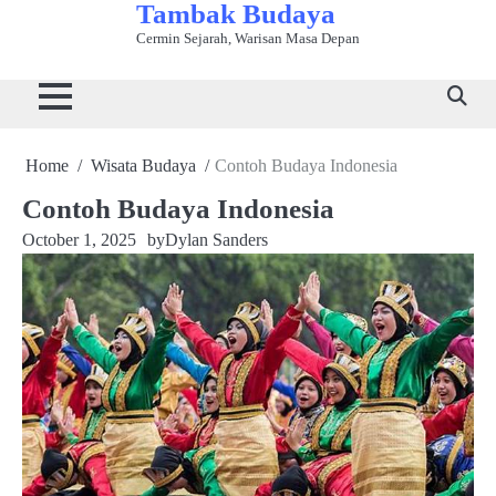
Tambak Budaya
Skip
to
Cermin Sejarah, Warisan Masa Depan
Beranda
Bahasa
Kuliner
Sejarah
Seni
Tradisi
Wisata
content
&
Tradisional
&
&
&
Budaya
Sastra
Peradaban
Kerajinan
Adat
Home
Wisata Budaya
Contoh Budaya Indonesia
Contoh Budaya Indonesia
October 1, 2025
by
Dylan Sanders