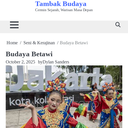
Tambak Budaya
Skip
to
Cermin Sejarah, Warisan Masa Depan
Beranda
Bahasa
Kuliner
Sejarah
Seni
Tradisi
Wisata
content
&
Tradisional
&
&
&
Budaya
Sastra
Peradaban
Kerajinan
Adat
Home
Seni & Kerajinan
Budaya Betawi
Budaya Betawi
October 2, 2025
by
Dylan Sanders