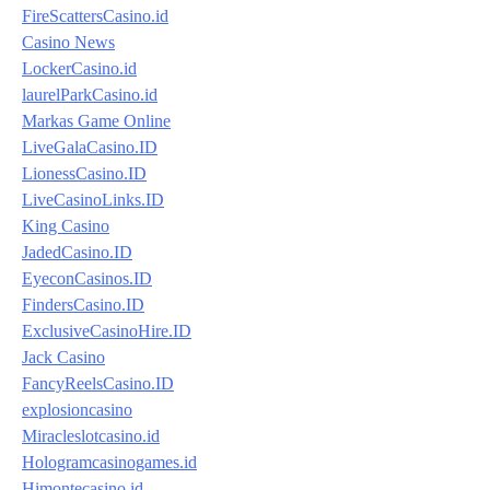
FireScattersCasino.id
Casino News
LockerCasino.id
laurelParkCasino.id
Markas Game Online
LiveGalaCasino.ID
LionessCasino.ID
LiveCasinoLinks.ID
King Casino
JadedCasino.ID
EyeconCasinos.ID
FindersCasino.ID
ExclusiveCasinoHire.ID
Jack Casino
FancyReelsCasino.ID
explosioncasino
Miracleslotcasino.id
Hologramcasinogames.id
Himontecasino.id