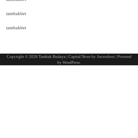
tambakbet
tambakbet
Copyright © 2026
Tambak Budaya
| Capital News by
Ascendoor
| Powered
by
WordPress
.