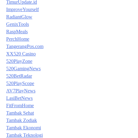
TimurUpdate.id
ImproveYourself
RadiantGlow
GenixTools
RaspMeals
PerchHome
TangerangPos.com
XX520 Casino
520PlayZone
520GamingNews
520BetRadar
520PlayScope
AV7PlayNews
LasiBetNews
FitFromHome
Tambak Sehat
Tambak Zodiak
Tambak Ekonomi
Tambak Teknologi