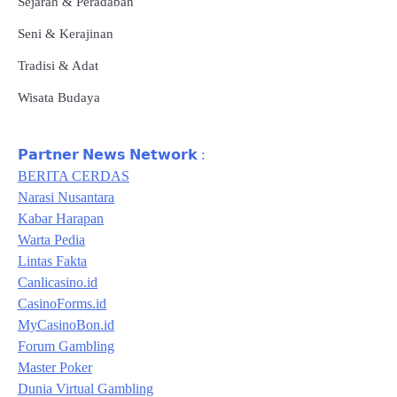
Sejarah & Peradaban
Seni & Kerajinan
Tradisi & Adat
Wisata Budaya
𝗣𝗮𝗿𝘁𝗻𝗲𝗿 𝗡𝗲𝘄𝘀 𝗡𝗲𝘁𝘄𝗼𝗿𝗸 :
BERITA CERDAS
Narasi Nusantara
Kabar Harapan
Warta Pedia
Lintas Fakta
Canlicasino.id
CasinoForms.id
MyCasinoBon.id
Forum Gambling
Master Poker
Dunia Virtual Gambling