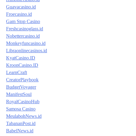
Guavacasino.id
Froecasino.id
Gam Stop Casino
Freshcasinoglass.id
Nobettercasino.id
Monkeyfuncasino.id
Libraonlinecasinos.id
KyatCasino.ID
KroonCasino.ID
LearnCraft
CreatorPlaybook
BudgetVoyager
ManifestSoul
RoyalCasinoHub
Samosa Casino
MeulabohNews.id
TabananPost.id
BabelNews.id