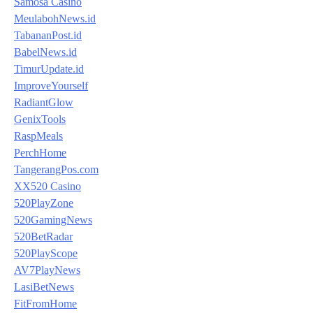
Samosa Casino
MeulabohNews.id
TabananPost.id
BabelNews.id
TimurUpdate.id
ImproveYourself
RadiantGlow
GenixTools
RaspMeals
PerchHome
TangerangPos.com
XX520 Casino
520PlayZone
520GamingNews
520BetRadar
520PlayScope
AV7PlayNews
LasiBetNews
FitFromHome