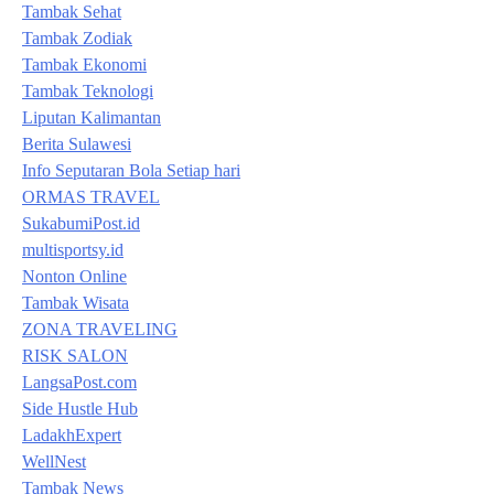
Tambak Sehat
Tambak Zodiak
Tambak Ekonomi
Tambak Teknologi
Liputan Kalimantan
Berita Sulawesi
Info Seputaran Bola Setiap hari
ORMAS TRAVEL
SukabumiPost.id
multisportsy.id
Nonton Online
Tambak Wisata
ZONA TRAVELING
RISK SALON
LangsaPost.com
Side Hustle Hub
LadakhExpert
WellNest
Tambak News