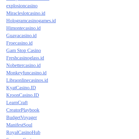
explosioncasino
Miracleslotcasino.id
Hologramcasinogames.id
Himontecasino.id
Guavacasino.id
Froecasino.id
Gam Stop Casino
Freshcasinoglass.id
Nobettercasino.id
Monkeyfuncasino.id
Libraonlinecasinos.id
KyatCasino.ID
KroonCasino.ID
LearnCraft
CreatorPlaybook
BudgetVoyager
ManifestSoul
RoyalCasinoHub