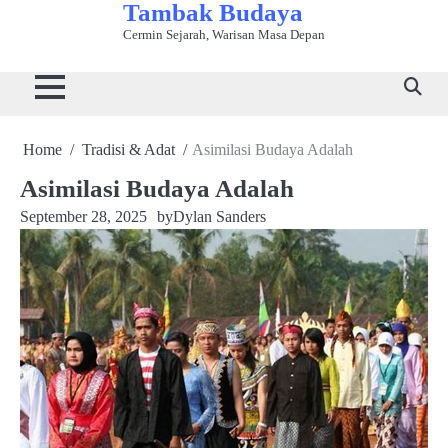
Tambak Budaya
Skip
to
Cermin Sejarah, Warisan Masa Depan
Beranda
Bahasa
Kuliner
Sejarah
Seni
Tradisi
Wisata
content
&
Tradisional
&
&
&
Budaya
Sastra
Peradaban
Kerajinan
Adat
Home
Tradisi & Adat
Asimilasi Budaya Adalah
Asimilasi Budaya Adalah
September 28, 2025
by
Dylan Sanders