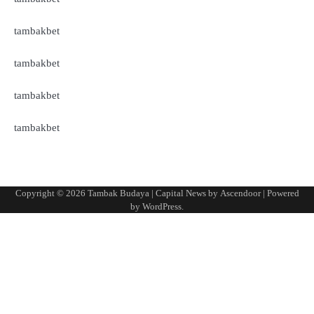
tambakbet
tambakbet
tambakbet
tambakbet
Copyright © 2026
Tambak Budaya
| Capital News by
Ascendoor
| Powered
by
WordPress
.