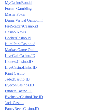
MyCasinoBon.id
Forum Gambling
Master Poker
Dunia Virtual Gambling
FireScattersCasino.id
Casino News
LockerCasino.id
laurelParkCasino.id
Markas Game Online
LiveGalaCasino.ID
LionessCasino.ID
LiveCasinoLinks.ID
King Casino
JadedCasino.ID
EyeconCasinos.ID
FindersCasino.ID
ExclusiveCasinoHire.ID
Jack Casino
FancyReelsCasino.ID